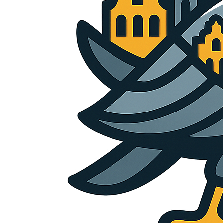
voor dit privacy beleid?
Edge.be NV, met maatschappelijke zetel gelegen te
2060 Antwerpen aan de Oudesteenweg 87, Bus 3 met
Ondernemingsnummer BE0459777624 is de
verantwoordelijke voor het privacybeleid. Voor alle
vragen en/of opmerkingen kan je terecht op het
hierboven vermelde adres of op het emailadres
tom@edge.be.
3. Wijziging en update van
het privacy beleid
We kunnen het privacybeleid op elk moment wijzigen,
bijvoorbeeld in het kader van wijzigingen in onze
diensten of de heersende wetgeving.