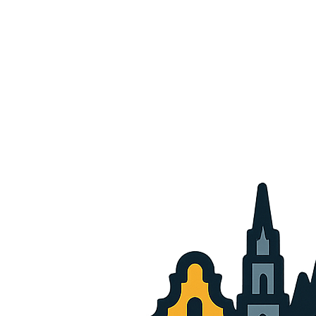
1. Algemeen
Jouw privacy is erg belangrijk voor ons. We willen je
persoonsgegevens op een wettelijke, correcte en
transparante manier verwerken. Dit privacybeleid legt uit
welke persoonlijke gegevens we verzamelen en
verwerken, met inachtneming van de Algemene
Verordening Gegevensbescherming (AVG).
Wij raden je aan deze informatie zorgvuldig te lezen,
zodat je precies weet waarvoor wij jouw
persoonsgegevens gebruiken. Dit privacybeleid bevat
ook meer informatie over jouw privacyrechten en hoe je
deze kunt uitoefenen.
2. Wie is verantwoordelijk